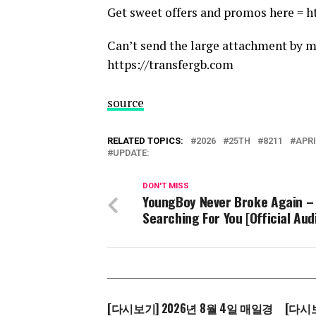
Get sweet offers and promos here = h
Can’t send the large attachment by m
https://transfergb.com
source
RELATED TOPICS:
2026
25TH
8211
APRI
UPDATE:
DON'T MISS
YoungBoy Never Broke Again –
Searching For You [Official Aud
[다시보기] 2026년 8월 4일 매일경
[다시보