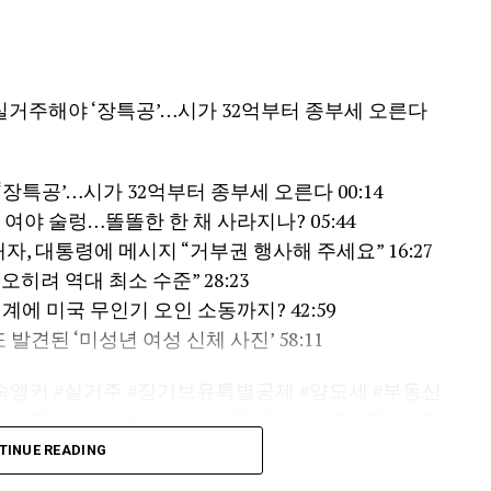
면…실거주해야 ‘장특공’…시가 32억부터 종부세 오른다
‘장특공’…시가 32억부터 종부세 오른다 00:14
여야 술렁…똘똘한 한 채 사라지나? 05:44
, 대통령에 메시지 “거부권 행사해 주세요” 16:27
오히려 역대 최소 수준” 28:23
에 미국 무인기 오인 소동까지? 42:59
견된 ‘미성년 여성 신체 사진’ 58:11
지숙앵커 #실거주 #장기보유특별공제 #양도세 #부동산
 #주식 #개미 #코스피 #빈총 #경계 #1군단장 #직무
외환시장 #엔화 #환율 #트럼프 #중간선거 #폭염 #폭염중
TINUE READING
용범 #구윤철 #세제개편안 #절세 #전월세 #정성호 #