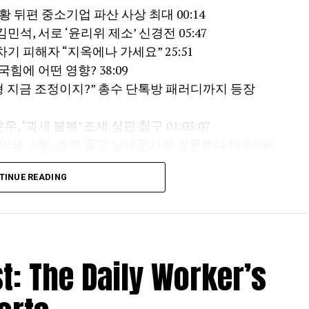
황 뒤편 중소기업 파산 사상 최대 00:14
석, 서로 ‘윤리위 제소’ 신경전 05:47
기 피해자 “지옥에나 가세요” 25:51
국힘에 어떤 영향? 38:09
형 지금 조정이지?” 총수 단톡방 패러디까지 등장
 ‘과세 불복’ 조세 심판 청구 01:03:07
셸 스틸, 호떡 들고 남대문시장 방문했다 01:04:46
숙앵커 #반도체 #초호황 #중기파산 #환율 #하락 #안
TINUE READING
#권력 #공룡경찰 #보완수사권 #폐지 #민주 #전당대회
 #박빙 #순회경선 #윤리위제소 #서미화 #최민희 #유
 #한동훈 #부산돌려차기 #지옥 #곽상언 #반대 #박
장동혁 #공천권 #퇴진 #홍준표 #방미 #회계보고서 #
: The Daily Worker’s
이형 #총수단톡방 #부동산 #증시 #김용범 #김상욱 #
청구 #탈세 #주한미국대사 #미셸스틸 #서울출생 #호떡