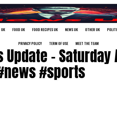
 UK
FOOD UK
FOOD RECIPES UK
NEWS UK
OTHER UK
POLIT
PRIVACY POLICY
TERM OF USE
MEET THE TEAM
 Update – Saturday A
 #news #sports