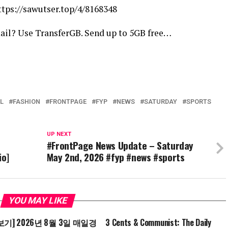
ttps://sawutser.top/4/8168348
ail? Use TransferGB. Send up to 5GB free…
L
FASHION
FRONTPAGE
FYP
NEWS
SATURDAY
SPORTS
UP NEXT
#FrontPage News Update – Saturday
io]
May 2nd, 2026 #fyp #news #sports
YOU MAY LIKE
기] 2026년 8월 3일 매일경
3 Cents & Communist: The Daily