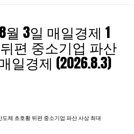
#장동혁 #청와대 #최고위 #돌려차기피해자 #지옥문
기간 #내분 #진종오 #징계정치 #오세훈 #유승민 #보
탈영의혹 #국방방첩본부 #천하람 #최영중 #아동성매
 8월 3일 매일경제 1
 뒤편 중소기업 파산
일경제 (2026.8.3)
6ZsJGT
be.com/user/mbn/community?
mbntv
com/mbn_
news
/
면…반도체 초호황 뒤편 중소기업 파산 사상 최대