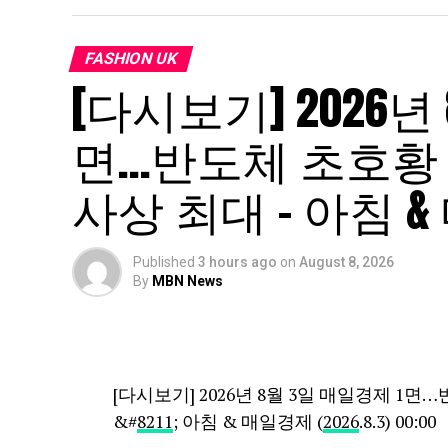
마지막검사 #법무부장관 #김용민 #한동훈 
#거부권 #국힘 #방미 #예산 #조경태 #선거
FASHION UK
수대통합 #해병대 #군사분계선 #안규백 #
[다시보기] 2026년
매 #영장실질심사 #추가범죄 #압수수색
면…반도체 초호황
Copyright MBN. All rights reserved.
무단 전재, 재배포 및 AI학습 이용 금지
사상 최대 – 아침 & 매
☞ MBN 유튜브 구독하기 ☞ https://goo.gl/
📢 MBN 유튜브 커뮤니티 https://www.youtu
Published
3 hours ago
on
August 8, 2026
disable_polymer=1
By
MBN News
MBN 페이스북 http://www.facebook.com/
MBN 인스타그램 https://www.instagram.
[다시보기] 2026년 8월 3일 매일경제 1
source
&#
8211
; 아침 & 매일경제 (
2026
.8.3) 00:00