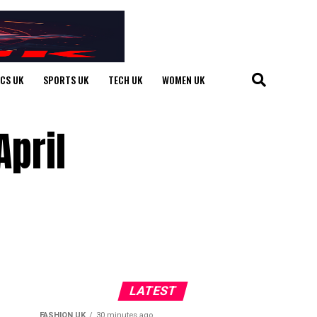
ICS UK
SPORTS UK
TECH UK
WOMEN UK
pril
LATEST
FASHION UK
30 minutes ago