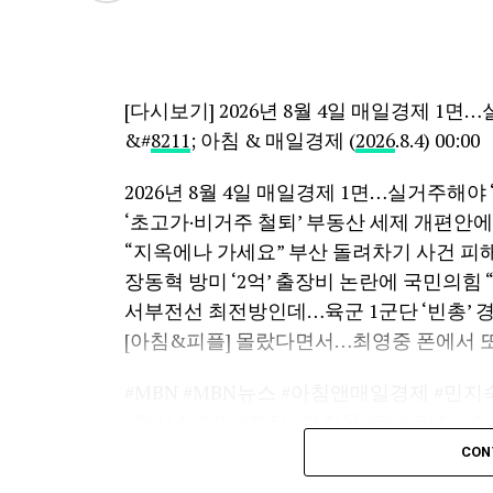
[다시보기] 2026년 8월 4일 매일경제 1
&#
8211
; 아침 & 매일경제 (
2026
.8.4) 00:00
2026년 8월 4일 매일경제 1면…실거주해야 
‘초고가·비거주 철퇴’ 부동산 세제 개편안에 
“지옥에나 가세요” 부산 돌려차기 사건 피해자
장동혁 방미 ‘2억’ 출장비 논란에 국민의힘 “
서부전선 최전방인데…육군 1군단 ‘빈총’ 경계
[아침&피플] 몰랐다면서…최영중 폰에서 또 발
#MBN #MBN뉴스 #아침앤매일경제 #민
#형사소송법 #개정 #부작용 #레버리지 #쇼크
배제 #무인기 #미국 #오인 #GP #GOP #
CON
대경보 #이재명 #지지율 #보유세 #매물 #김