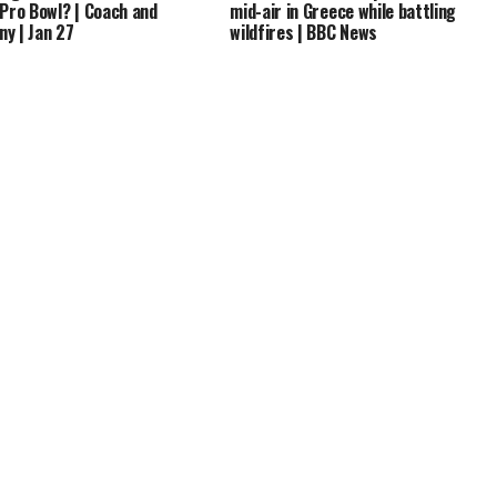
 Pro Bowl? | Coach and
mid-air in Greece while battling
y | Jan 27
wildfires | BBC News