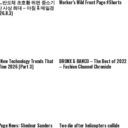
면…반도체 초호황 뒤편 중소기
Worker’s Wild Front Page #Shorts
산 사상 최대 – 아침 & 매일경
26.8.3)
 New Technology Trends That
BRONX & BANCO – The Best of 2022
efine 2026 [Part 3]
– Fashion Channel Chronicle
Page News: Shedeur Sanders
Two die after helicopters collide