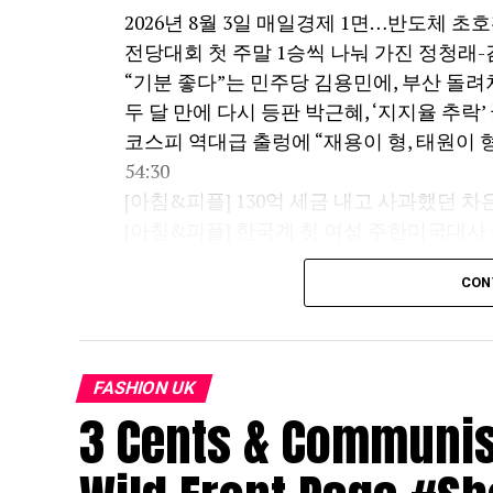
2026년 8월 3일 매일경제 1면…반도체 초호
전당대회 첫 주말 1승씩 나눠 가진 정청래-김민
“기분 좋다”는 민주당 김용민에, 부산 돌려차
두 달 만에 다시 등판 박근혜, ‘지지율 추락’ 
코스피 역대급 출렁에 “재용이 형, 태원이 
54:30
[아침&피플] 130억 세금 내고 사과했던 차은우,
[아침&피플] 한국계 첫 여성 주한미국대사 미
#MBN #MBN뉴스 #아침앤매일경제 #민지
CON
정화 #양산 #폭염 #더위 #온열질환 #수사 
#정청래 #김민석 #초박빙 #민주당 #송영길
시민 #이재명 #김용민 #서영교 #형사소송법
FASHION UK
근혜 #국힘 #지지율 #만찬회동 #선거운동 #
3 Cents & Communist
코스피 #주식 #SK하이닉스 #최태원 #태원
차은우 #세금 #납부 #130억 #억울 #불복
#먹방 #남대문시장