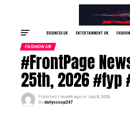
BUSINESS UK
ENTERTAINMENT UK
FASHION
FASHION UK
#FrontPage News
25th, 2026 #fyp
Published
1 month ago
on
July 8, 2026
By
dailyscoop247